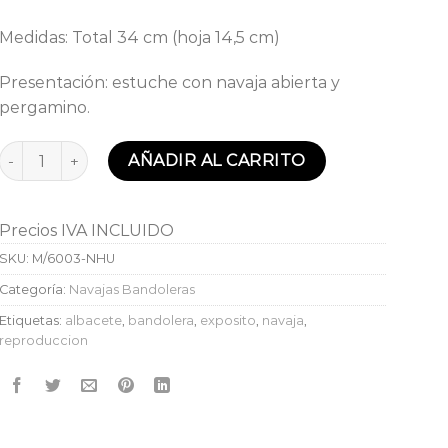
Medidas: Total 34 cm (hoja 14,5 cm)
Presentación: estuche con navaja abierta y
pergamino.
Reproducción Navaja Bandolera S.XIX en hueso Expósito can
AÑADIR AL CARRITO
Precios IVA INCLUIDO
SKU:
M/6003-NHU
Categoría:
Navajas Bandoleras
Etiquetas:
albacete
,
bandolera
,
exposito
,
navaja
,
reproduccion