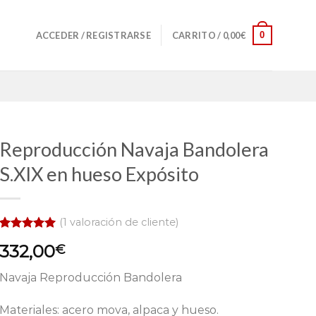
0
ACCEDER / REGISTRARSE
CARRITO /
0,00
€
Reproducción Navaja Bandolera
S.XIX en hueso Expósito
(
1
valoración de cliente)
Valorado
1
332,00
€
con
5.00
de 5 en
base a
Navaja Reproducción Bandolera
valoración
de un
cliente
Materiales: acero mova, alpaca y hueso.