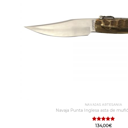
NAVAJAS ARTESANÍA
Navaja Punta Inglesa asta de mufl
Valorado
134,00
€