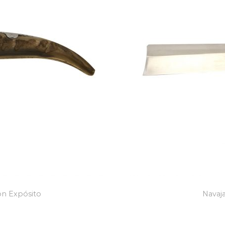
ón Expósito
Navaja