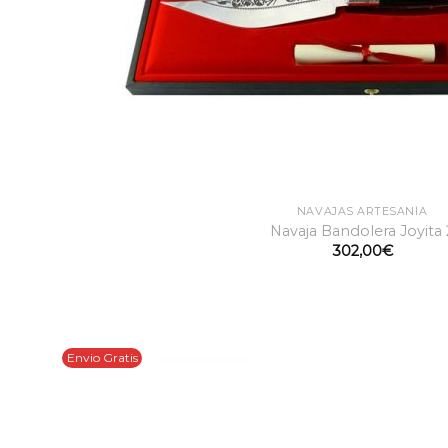
NAVAJAS ARTESANÍA
Navaja Bandolera Joyita 
302,00
€
Envio Gratis