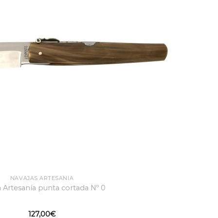
NAVAJAS ARTESANÍA
 Artesanía punta cortada Nº 0
127,00
€