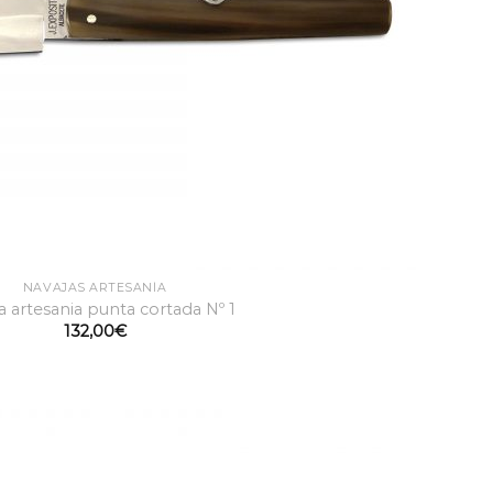
NAVAJAS ARTESANÍA
a artesania punta cortada Nº 1
132,00
€