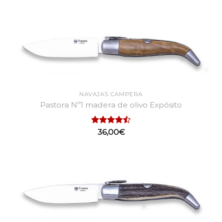
de 5
NAVAJAS CAMPERA
Pastora Nº1 madera de olivo Expósito
Valorado
36,00
€
con
4.50
de 5