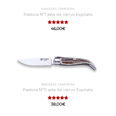
NAVAJAS CAMPERA
Pastora Nº1 asta de ciervo Expósito
Valorado
46,00
€
con
5.00
de 5
NAVAJAS CAMPERA
Pastora Nº0 asta de ciervo Expósito
Valorado
38,00
€
con
4.69
de 5