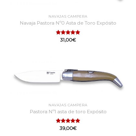
NAVAJAS CAMPERA
Navaja Pastora Nº0 Asta de Toro Expósito
Valorado
31,00
€
con
5.00
de 5
NAVAJAS CAMPERA
Pastora Nº1 asta de toro Expósito
Valorado
39,00
€
con
5.00