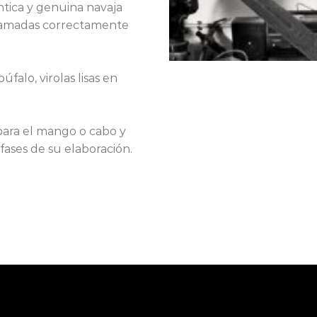
ntica y genuina navaja
llamadas correctamente
falo, virolas lisas en
ara el mango o cabo y
fases de su elaboración.