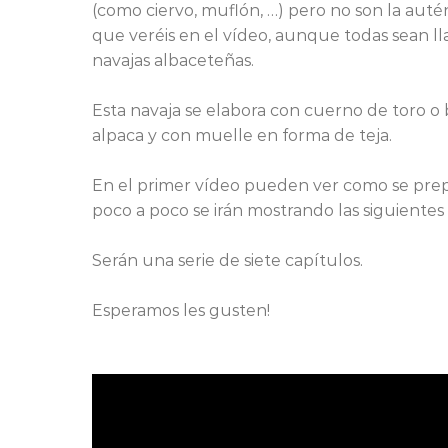
(como ciervo, muflón, …) pero no son la auté
que veréis en el vídeo, aunque todas sean 
navajas albaceteñas.
Esta navaja se elabora con cuerno de toro o bú
alpaca y con muelle en forma de teja.
En el primer vídeo pueden ver como se prep
poco a poco se irán mostrando las siguientes 
Serán una serie de siete capítulos.
Esperamos les gusten!