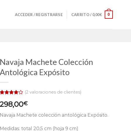
0
ACCEDER / REGISTRARSE
CARRITO /
0,00
€
Navaja Machete Colección
Antológica Expósito
(
2
valoraciones de clientes)
Valorado
2
298,00
€
con
4.00
de 5 en
base a
Navaja Machete colección antológica Expósito.
valoraciones
de
clientes
Medidas: total 20,5 cm (hoja 9 cm)