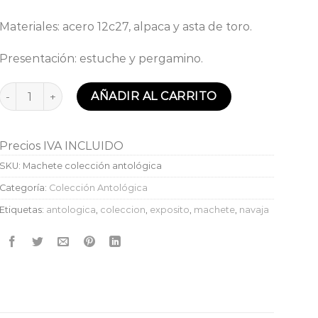
Materiales: acero 12c27, alpaca y asta de toro.
Presentación: estuche y pergamino.
Navaja Machete Colección Antológica Expósito cantidad
AÑADIR AL CARRITO
Precios IVA INCLUIDO
SKU:
Machete colección antológica
Categoría:
Colección Antológica
Etiquetas:
antologica
,
coleccion
,
exposito
,
machete
,
navaja