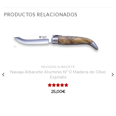
PRODUCTOS RELACIONADOS
NAVAJAS ALBACETE
Navaja Albacete Aluminio Nº 0 Madera de Olivo
Expósito
Valorado
25,00
€
con
5.00
de 5