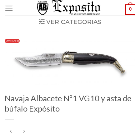
Saltar
0
al
VER CATEGORIAS
contenido
Envio Gratis
Navaja Albacete Nº1 VG10 y asta de
búfalo Expósito