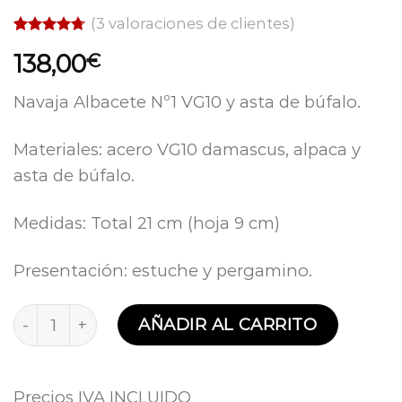
(
3
valoraciones de clientes)
Valorado
3
138,00
€
con
4.67
de 5 en
base a
Navaja Albacete Nº1 VG10 y asta de búfalo.
valoraciones
de clientes
Materiales: acero VG10 damascus, alpaca y
asta de búfalo.
Medidas: Total 21 cm (hoja 9 cm)
Presentación: estuche y pergamino.
Navaja Albacete Nº1 VG10 y asta de búfalo Expósito
AÑADIR AL CARRITO
Precios IVA INCLUIDO