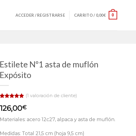
0
ACCEDER / REGISTRARSE
CARRITO /
0,00
€
Estilete Nº1 asta de muflón
Expósito
(
1
valoración de cliente)
Valorado
1
126,00
€
con
5.00
de 5 en
base a
Materiales: acero 12c27, alpaca y asta de muflón.
valoración
de un
cliente
Medidas: Total 21,5 cm (hoja 9,5 cm)