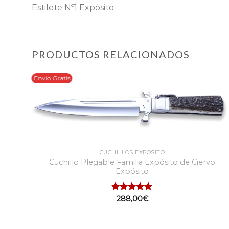
Estilete Nº1 Expósito
PRODUCTOS RELACIONADOS
Envio Gratis
CUCHILLOS EXPOSITO
Cuchillo Plegable Familia Expósito de Ciervo
Expósito
Valorado
288,00
€
con
5.00
de 5