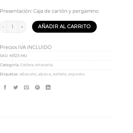
Presentación: Caja de cartón y pergamino.
Estilete Nº1 asta de muflón Expósito cantidad
AÑADIR AL CARRITO
Precios IVA INCLUIDO
SKU:
M/123-MU
Categoría:
Estilete Artesanía
Etiquetas:
albacete
,
alpaca
,
estilete
,
exposito