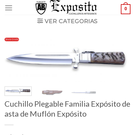
Saltar
0
al
VER CATEGORIAS
contenido
Envio Gratis
Cuchillo Plegable Familia Expósito de
asta de Muflón Expósito