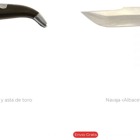
 y asta de toro
Navaja «Albace
Envio Gratis