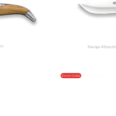
º1
Navaja Albacete
Envio Gratis