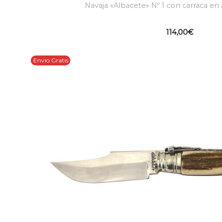
Navaja «Albacete» Nº 1 con carraca en 
114,00
€
Envio Gratis