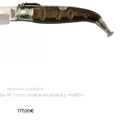
NAVAJAS ALBACETE
te» Nº 1 con carraca en alpaca y muflón
117,00
€