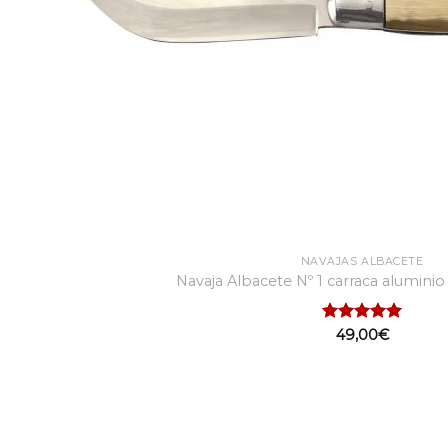
NAVAJAS ALBACETE
Navaja Albacete Nº 1 carraca aluminio
Valorado
49,00
€
con
5.00
de 5