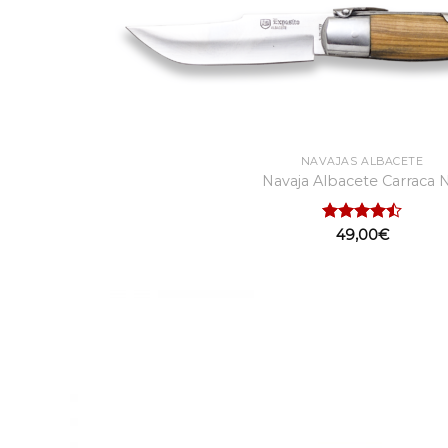
NAVAJAS ALBACETE
Navaja Albacete Carraca N
Valorado
49,00
€
con
4.50
de 5