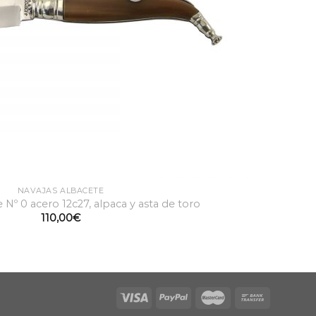
NAVAJAS ALBACETE
 Nº 0 acero 12c27, alpaca y asta de toro
110,00
€