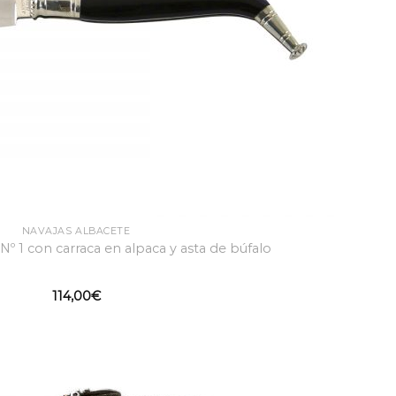
NAVAJAS ALBACETE
Nº 1 con carraca en alpaca y asta de búfalo
114,00
€