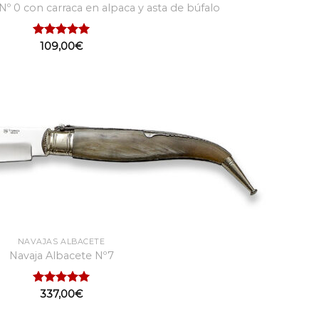
Nº 0 con carraca en alpaca y asta de búfalo
Valorado
109,00
€
con
5.00
de 5
NAVAJAS ALBACETE
Navaja Albacete Nº7
Valorado
337,00
€
con
5.00
de 5