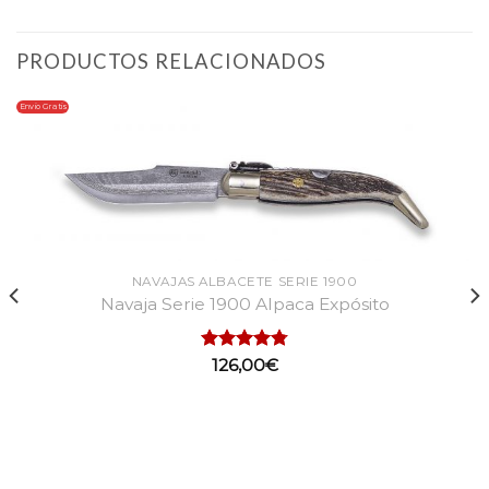
PRODUCTOS RELACIONADOS
Envio Gratis
NAVAJAS ALBACETE SERIE 1900
Navaja Serie 1900 Alpaca Expósito
Valorado
126,00
€
con
4.80
de 5