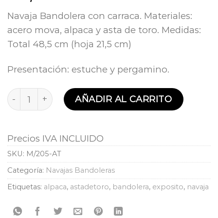
Navaja Bandolera con carraca. Materiales:
acero mova, alpaca y asta de toro. Medidas:
Total 48,5 cm (hoja 21,5 cm)
Presentación: estuche y pergamino.
Navaja Bandolera asta de toro cantidad
AÑADIR AL CARRITO
Precios IVA INCLUIDO
SKU:
M/205-AT
Categoría:
Navajas Bandoleras
Etiquetas:
alpaca
,
astadetoro
,
bandolera
,
exposito
,
navaja