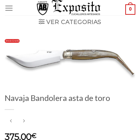
Saltar
0
al
VER CATEGORIAS
contenido
Envio Gratis
Navaja Bandolera asta de toro
375,00
€